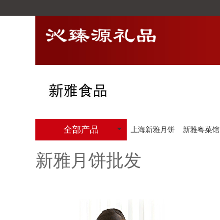
全部产品
上海新雅月饼
新雅粤菜馆
新雅月饼批发