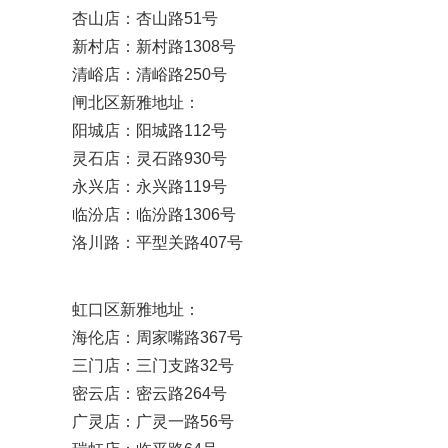
杏山店：杏山路51号
新村店：新村路1308号
清峪店：清峪路250号
闸北区新雅地址：
阳城店：阳城路112号
灵石店：灵石路930号
永兴店：永兴路119号
临汾店：临汾路1306号
洛川路：平型关路407号
虹口区新雅地址：
海伦店：周家嘴路367号
三门店：三门支路32号
密云店：密云路264号
广灵店：广灵一路56号