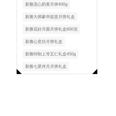
新雅流心奶黄月饼400g
新雅大师豪华提篮月饼礼盒
新雅花好月圆月饼礼盒600克
新雅心意坊月饼礼盒
新雅特制上等五仁礼盒450g
新雅七星伴月月饼礼盒
新雅雅月月饼礼盒950克
新雅月饼富贵提篮礼盒1520克