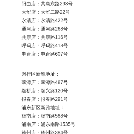
阳曲店：共康东路298号
大华店：大华二路22号
永清店：永清路422号
通河店：通河路268号
共康店：共康路116号
呼玛店：呼玛路418号
电台店：电台路607号
闵行区新雅地址：
莘潭店：莘潭路487号
颛桥店：颛兴路120号
报春店：报春路291号
浦东新区新雅地址：
杨南店：杨南路588号
浦南店：浦东南路1535号
德州店：德州路384号