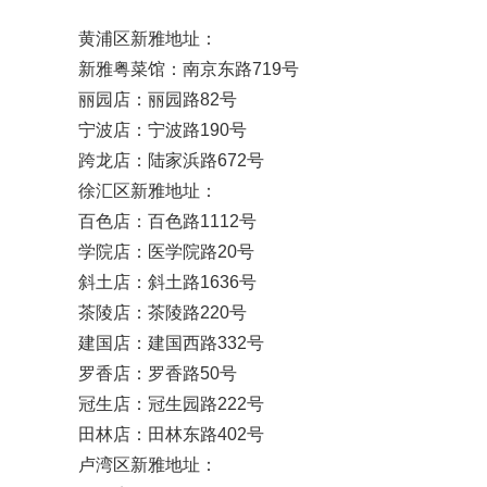
黄浦区新雅地址：
新雅粤菜馆：南京东路719号
丽园店：丽园路82号
宁波店：宁波路190号
跨龙店：陆家浜路672号
徐汇区新雅地址：
百色店：百色路1112号
学院店：医学院路20号
斜土店：斜土路1636号
茶陵店：茶陵路220号
建国店：建国西路332号
罗香店：罗香路50号
冠生店：冠生园路222号
田林店：田林东路402号
卢湾区新雅地址：