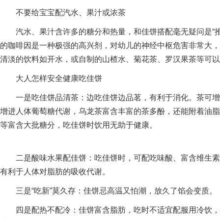
不要给宝宝配汽水、果汁或浓茶
汽水、果汁含许多的糖分和热量，和佳饼搭配毫无疑问是“推
的咖啡因是一种极强的高兴剂，对幼儿的神经中枢危害非常大，
清淡的饮料如开水，或自制的山楂水、菊花茶、罗汉果茶等可以
大人怎样安全健康吃佳饼
一是吃佳饼品清茶：边吃佳饼边品茗，有利于消化。茶可增进
增进人体葡萄糖代谢，乌龙茶富含丰富的茶多酚，还能附着油脂
等富含大批糖分，吃佳饼时饮用无助于健康。
二是酸味水果配佳饼：吃佳饼时，可配吃味酸、富含维生素C
有利于人体对脂肪的吸收代谢。
三是“吃新”莫久存：佳饼忌高温又怕潮，放久了馅会变质。
四是配热不配冷：佳饼富含脂肪，吃时不适宜配服用冷饮，