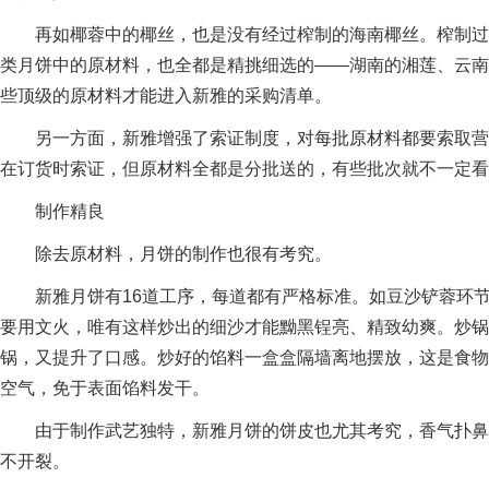
再如椰蓉中的椰丝，也是没有经过榨制的海南椰丝。榨制过
类月饼中的原材料，也全都是精挑细选的——湖南的湘莲、云南
些顶级的原材料才能进入新雅的采购清单。
另一方面，新雅增强了索证制度，对每批原材料都要索取营
在订货时索证，但原材料全都是分批送的，有些批次就不一定看
制作精良
除去原材料，月饼的制作也很有考究。
新雅月饼有16道工序，每道都有严格标准。如豆沙铲蓉环
要用文火，唯有这样炒出的细沙才能黝黑锃亮、精致幼爽。炒锅
锅，又提升了口感。炒好的馅料一盒盒隔墙离地摆放，这是食物
空气，免于表面馅料发干。
由于制作武艺独特，新雅月饼的饼皮也尤其考究，香气扑鼻
不开裂。