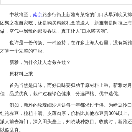
中秋将至，
南京
路步行街上新雅粤菜馆的门口从早到晚又排
团聚之夜自家吃，还是购买精致礼盒装送人，新雅老是阿拉上海
做，空气中飘散的那股香味，真正让人“口水嗒嗒滴”。
也许是一份传扬、一种坚持，在许多上海人心里，没有新雅
才算一个完整的中秋。
新雅，为什么让人念兹在兹？
原材料上乘
首先当然是口味，而好口味要归功于原材料上乘。新雅对月
佳，品质优良，栽种过程绿色健康，分选严格、优中选优。
例如，新雅的玫瑰细沙月饼每一年都求过于供。为啥豆沙口
红袍赤豆，粒粗丰满、皮薄肉厚，价格比其他赤豆贵30%以上
派人前去海门，深入田头垄上，知晓栽种数目。收购时，新雅还
以假乱真。